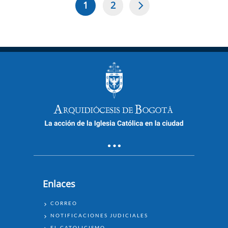
1
2
Página
Page
Paginación
actual
Enlaces
ENLACES
CORREO
NOTIFICACIONES JUDICIALES
EL CATOLICISMO