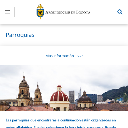
Pasar
al
contenido
principal
Parroquias
Mas información
Las parroquias que encontrarás a continuación están organizadas en
orden alfabético. Puedes seleccionar la letra inicial para ver el listado